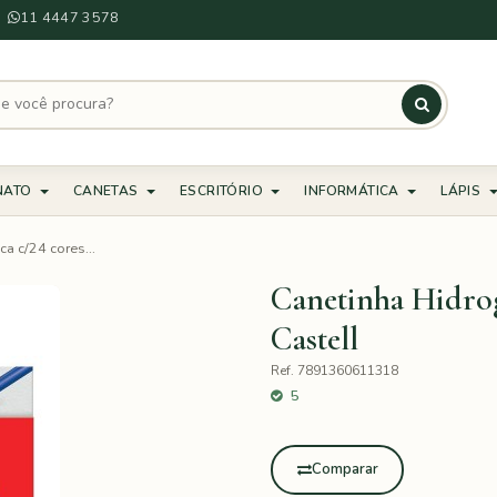
11 4447 3578
NATO
CANETAS
ESCRITÓRIO
INFORMÁTICA
LÁPIS
ca c/24 cores...
Canetinha Hidrogr
Castell
Ref. 7891360611318
5
Comparar