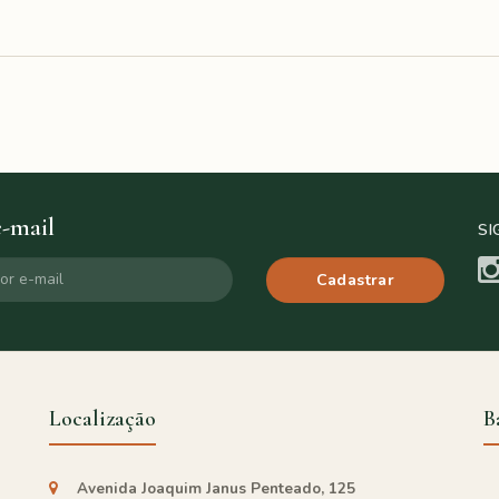
e-mail
SI
Cadastrar
Localização
B
Avenida Joaquim Janus Penteado, 125