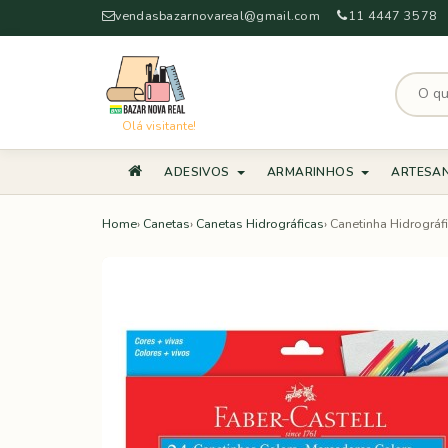
vendasbazarnovareal@gmail.com
11 4447 3578
Olá visitante!
ADESIVOS
ARMARINHOS
ARTESA
Home
›
Canetas
›
Canetas Hidrográficas
›
Canetinha Hidrográfi