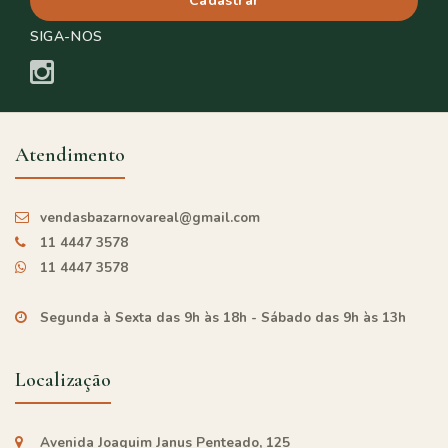
Cadastrar
SIGA-NOS
Atendimento
vendasbazarnovareal@gmail.com
11 4447 3578
11 4447 3578
Segunda à Sexta das 9h às 18h - Sábado das 9h às 13h
Localização
Avenida Joaquim Janus Penteado, 125