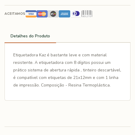
ACEITAMOS
Detalhes do Produto
Etiquetadora Kaz é bastante leve e com material
resistente. A etiquetadora com 8 dígitos possui um
prático sistema de abertura rápida , tinteiro descartável,
é compatível com etiquetas de 21x12mm e com 1 linha
de impressão. Composição - Resina Termoplástica.