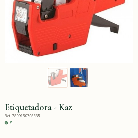
Etiquetadora - Kaz
Ref. 7899150703335
5